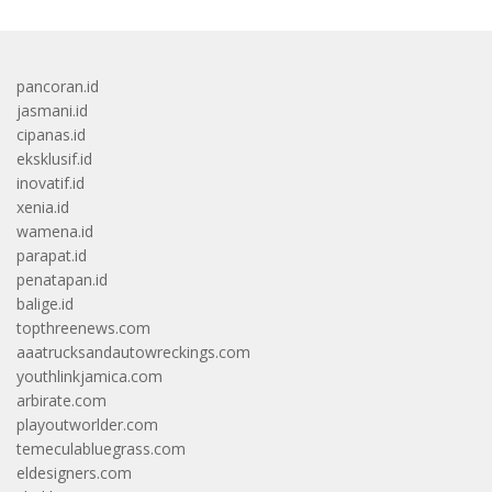
pancoran.id
jasmani.id
cipanas.id
eksklusif.id
inovatif.id
xenia.id
wamena.id
parapat.id
penatapan.id
balige.id
topthreenews.com
aaatrucksandautowreckings.com
youthlinkjamica.com
arbirate.com
playoutworlder.com
temeculabluegrass.com
eldesigners.com