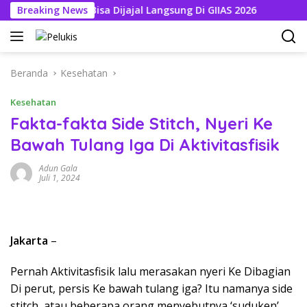
Langsung
goan Suzuki Bisa Dijajal Langsung Di GIIAS 2026
Breaking News
Siapa 
ke
konten
Beranda
Kesehatan
Kesehatan
Fakta-fakta Side Stitch, Nyeri Ke
Bawah Tulang Iga Di Aktivitasfisik
Adun Gala
Juli 1, 2024
Jakarta
–
Pernah Aktivitasfisik lalu merasakan nyeri Ke Dibagian
Di perut, persis Ke bawah tulang iga? Itu namanya side
stitch, atau beberapa orang menyebutnya ‘suduken’.