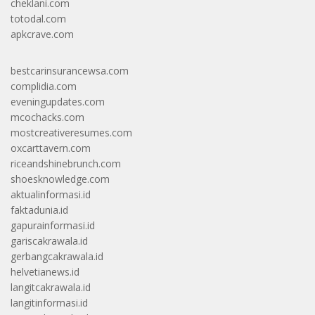
cheklani.com
totodal.com
apkcrave.com
bestcarinsurancewsa.com
complidia.com
eveningupdates.com
mcochacks.com
mostcreativeresumes.com
oxcarttavern.com
riceandshinebrunch.com
shoesknowledge.com
aktualinformasi.id
faktadunia.id
gapurainformasi.id
gariscakrawala.id
gerbangcakrawala.id
helvetianews.id
langitcakrawala.id
langitinformasi.id