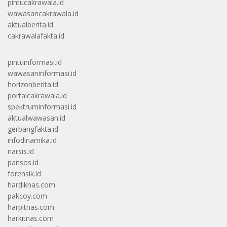
pintucakrawala.id
wawasancakrawala.id
aktualberita.id
cakrawalafakta.id
pintuinformasi.id
wawasaninformasi.id
horizonberita.id
portalcakrawala.id
spektruminformasi.id
aktualwawasan.id
gerbangfakta.id
infodinamika.id
narsis.id
pansos.id
forensik.id
hardiknas.com
pakcoy.com
harpitnas.com
harkitnas.com