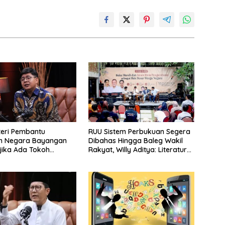
eri Pembantu
RUU Sistem Perbukuan Segera
n Negara Bayangan
Dibahas Hingga Baleg Wakil
jika Ada Tokoh
Rakyat, Willy Aditya: Literatur
yang Mau Bersama
Itu Konsumsi Otak
tu Dewan Pengawas