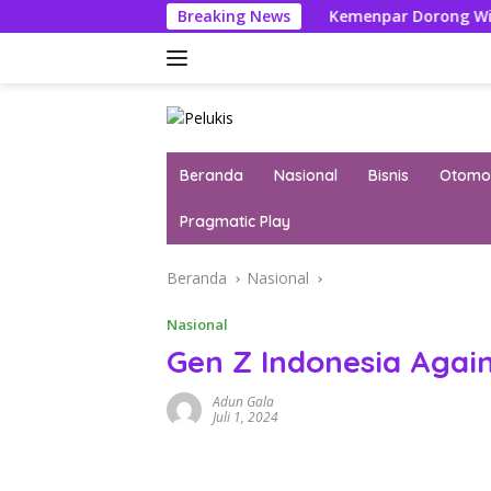
Langsung
Harus Ikuti Seleksi
Breaking News
Kemenpar Dorong Wisata Yacht Ci
ke
konten
Beranda
Nasional
Bisnis
Otomot
Pragmatic Play
Beranda
Nasional
Nasional
Gen Z Indonesia Agai
Adun Gala
Juli 1, 2024