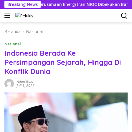
Langsung
iun, Rekening Perusahaan Energi Iran NIOC Dibekukan Bank Neger
Breaking News
ke
konten
Beranda
Nasional
Nasional
Indonesia Berada Ke
Persimpangan Sejarah, Hingga Di
Konflik Dunia
Adun Gala
Juli 1, 2026