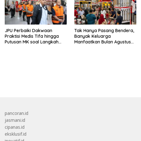
JPU Perbaiki Dakwaan
Tak Hanya Pasang Bendera,
Praktisi Medis Tifa hingga
Banyak Keluarga
Putusan MK soal Langkah
Manfaatkan Bulan Agustus
MBG
Untuk Percantik
Tempattinggal
bandar besar starlight princess1000 bagi bonus
pancoran.id
jasmani.id
cipanas.id
eksklusif.id
inovatif.id