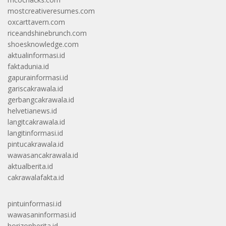
mostcreativeresumes.com
oxcarttavern.com
riceandshinebrunch.com
shoesknowledge.com
aktualinformasi.id
faktadunia.id
gapurainformasi.id
gariscakrawala.id
gerbangcakrawala.id
helvetianews.id
langitcakrawala.id
langitinformasi.id
pintucakrawala.id
wawasancakrawala.id
aktualberita.id
cakrawalafakta.id
pintuinformasi.id
wawasaninformasi.id
horizonberita.id