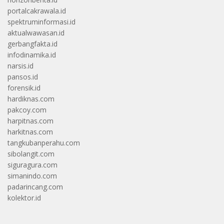
portalcakrawala.id
spektruminformasi.id
aktualwawasan.id
gerbangfakta.id
infodinamika.id
narsis.id
pansos.id
forensik.id
hardiknas.com
pakcoy.com
harpitnas.com
harkitnas.com
tangkubanperahu.com
sibolangit.com
siguragura.com
simanindo.com
padarincang.com
kolektor.id