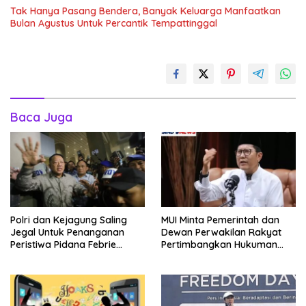
Tak Hanya Pasang Bendera, Banyak Keluarga Manfaatkan
Bulan Agustus Untuk Percantik Tempattinggal
Baca Juga
Polri dan Kejagung Saling
MUI Minta Pemerintah dan
Jegal Untuk Penanganan
Dewan Perwakilan Rakyat
Peristiwa Pidana Febrie
Pertimbangkan Hukuman
Adriansyah
Mati Bagi Koruptor