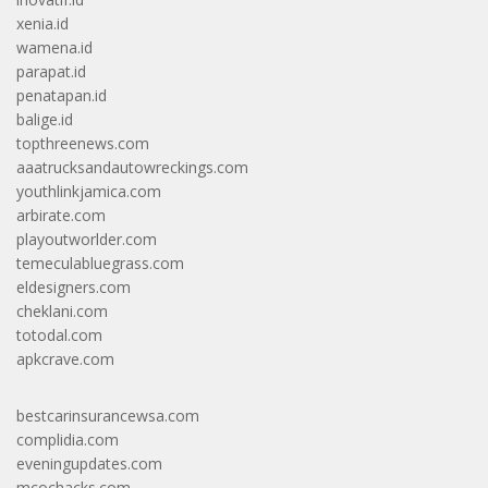
xenia.id
wamena.id
parapat.id
penatapan.id
balige.id
topthreenews.com
aaatrucksandautowreckings.com
youthlinkjamica.com
arbirate.com
playoutworlder.com
temeculabluegrass.com
eldesigners.com
cheklani.com
totodal.com
apkcrave.com
bestcarinsurancewsa.com
complidia.com
eveningupdates.com
mcochacks.com