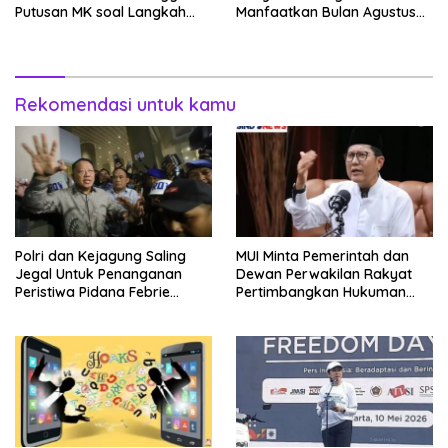
Putusan MK soal Langkah
Manfaatkan Bulan Agustus
MBG
Untuk Percantik
Tempattinggal
Rekomendasi untuk kamu
Polri dan Kejagung Saling
MUI Minta Pemerintah dan
Jegal Untuk Penanganan
Dewan Perwakilan Rakyat
Peristiwa Pidana Febrie
Pertimbangkan Hukuman
Adriansyah
Mati Bagi Koruptor