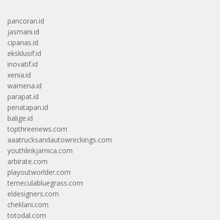
pancoran.id
jasmani.id
cipanas.id
eksklusif.id
inovatif.id
xenia.id
wamena.id
parapat.id
penatapan.id
balige.id
topthreenews.com
aaatrucksandautowreckings.com
youthlinkjamica.com
arbirate.com
playoutworlder.com
temeculabluegrass.com
eldesigners.com
cheklani.com
totodal.com