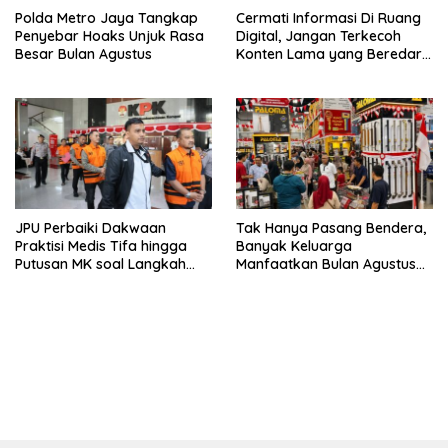
Polda Metro Jaya Tangkap
Cermati Informasi Di Ruang
Penyebar Hoaks Unjuk Rasa
Digital, Jangan Terkecoh
Besar Bulan Agustus
Konten Lama yang Beredar
Kembali
JPU Perbaiki Dakwaan
Tak Hanya Pasang Bendera,
Praktisi Medis Tifa hingga
Banyak Keluarga
Putusan MK soal Langkah
Manfaatkan Bulan Agustus
MBG
Untuk Percantik
Tempattinggal
bandar besar starlight princess1000 bagi bonus