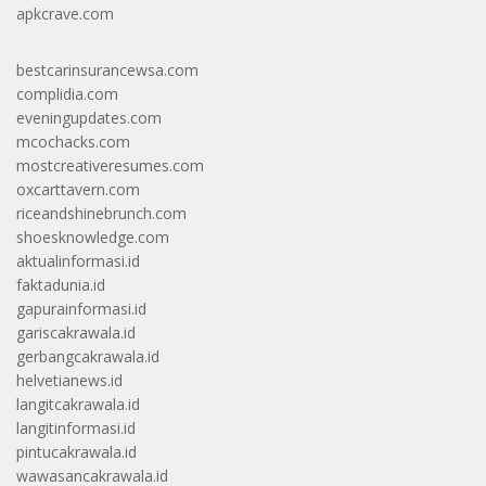
apkcrave.com
bestcarinsurancewsa.com
complidia.com
eveningupdates.com
mcochacks.com
mostcreativeresumes.com
oxcarttavern.com
riceandshinebrunch.com
shoesknowledge.com
aktualinformasi.id
faktadunia.id
gapurainformasi.id
gariscakrawala.id
gerbangcakrawala.id
helvetianews.id
langitcakrawala.id
langitinformasi.id
pintucakrawala.id
wawasancakrawala.id