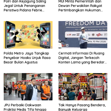
Polri dan Kejagung Saling
MUI Minta Pemerintah dan
Jegal Untuk Penanganan
Dewan Perwakilan Rakyat
Peristiwa Pidana Febrie
Pertimbangkan Hukuman
Adriansyah
Mati Bagi Koruptor
Polda Metro Jaya Tangkap
Cermati Informasi Di Ruang
Penyebar Hoaks Unjuk Rasa
Digital, Jangan Terkecoh
Besar Bulan Agustus
Konten Lama yang Beredar
Kembali
JPU Perbaiki Dakwaan
Tak Hanya Pasang Bendera,
Praktisi Medis Tifa hingga
Banyak Keluarga