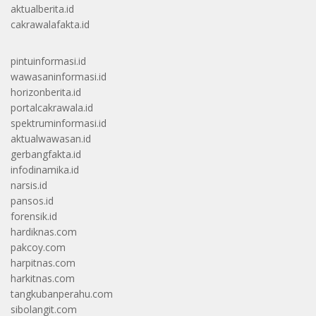
aktualberita.id
cakrawalafakta.id
pintuinformasi.id
wawasaninformasi.id
horizonberita.id
portalcakrawala.id
spektruminformasi.id
aktualwawasan.id
gerbangfakta.id
infodinamika.id
narsis.id
pansos.id
forensik.id
hardiknas.com
pakcoy.com
harpitnas.com
harkitnas.com
tangkubanperahu.com
sibolangit.com