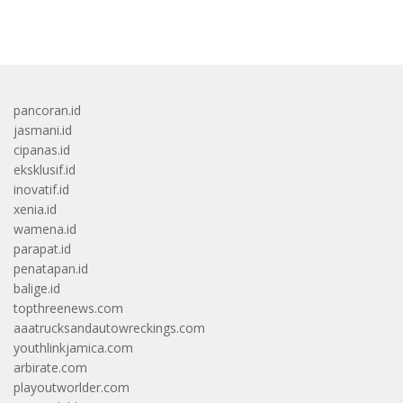
bandar besar starlight princess1000 bagi bonus
pancoran.id
jasmani.id
cipanas.id
eksklusif.id
inovatif.id
xenia.id
wamena.id
parapat.id
penatapan.id
balige.id
topthreenews.com
aaatrucksandautowreckings.com
youthlinkjamica.com
arbirate.com
playoutworlder.com