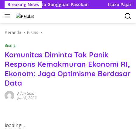
Langsung
 Tak Boleh Ada Gangguan Pasokan
Breaking News
Isuzu Pajang Modif
ke
konten
Beranda
Bisnis
Bisnis
Komunitas Diminta Tak Panik
Respons Kemakmuran Ekonomi RI,
Ekonom: Jaga Optimisme Berdasar
Data
Adun Gala
Juni 6, 2026
loading…