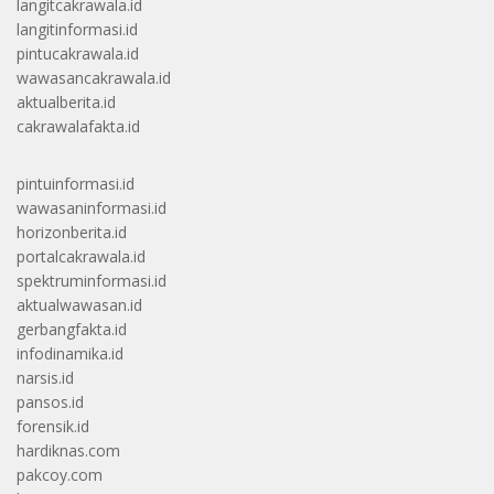
langitcakrawala.id
langitinformasi.id
pintucakrawala.id
wawasancakrawala.id
aktualberita.id
cakrawalafakta.id
pintuinformasi.id
wawasaninformasi.id
horizonberita.id
portalcakrawala.id
spektruminformasi.id
aktualwawasan.id
gerbangfakta.id
infodinamika.id
narsis.id
pansos.id
forensik.id
hardiknas.com
pakcoy.com