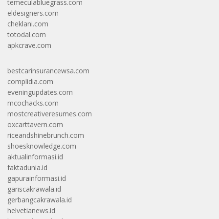
temeculabluegrass.com
eldesigners.com
cheklani.com
totodal.com
apkcrave.com
bestcarinsurancewsa.com
complidia.com
eveningupdates.com
mcochacks.com
mostcreativeresumes.com
oxcarttavern.com
riceandshinebrunch.com
shoesknowledge.com
aktualinformasi.id
faktadunia.id
gapurainformasi.id
gariscakrawala.id
gerbangcakrawala.id
helvetianews.id