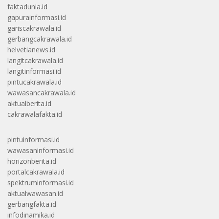
faktadunia.id
gapurainformasi.id
gariscakrawala.id
gerbangcakrawala.id
helvetianews.id
langitcakrawala.id
langitinformasi.id
pintucakrawala.id
wawasancakrawala.id
aktualberita.id
cakrawalafakta.id
pintuinformasi.id
wawasaninformasi.id
horizonberita.id
portalcakrawala.id
spektruminformasi.id
aktualwawasan.id
gerbangfakta.id
infodinamika.id