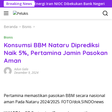
Langsung
ing Perusahaan Energi Iran NIOC Dibekukan Bank Negeri
Breaking News
3
ke
konten
Beranda
Bisnis
Bisnis
Konsumsi BBM Nataru Diprediksi
Naik 5%, Pertamina Jamin Pasokan
Aman
Adun Gala
Desember 9, 2024
Pertamina memastikan pasokan BBM secara nasional
aman Pada Nataru 2024/2025. FOTO/dok.SINDOnews