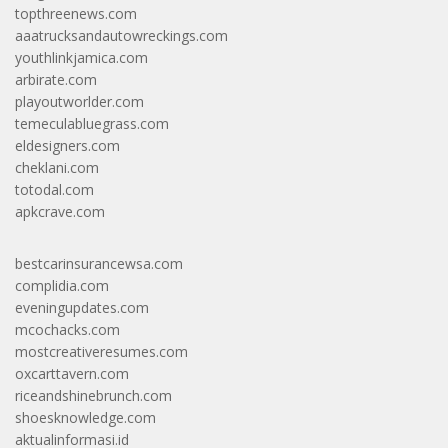
topthreenews.com
aaatrucksandautowreckings.com
youthlinkjamica.com
arbirate.com
playoutworlder.com
temeculabluegrass.com
eldesigners.com
cheklani.com
totodal.com
apkcrave.com
bestcarinsurancewsa.com
complidia.com
eveningupdates.com
mcochacks.com
mostcreativeresumes.com
oxcarttavern.com
riceandshinebrunch.com
shoesknowledge.com
aktualinformasi.id