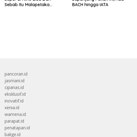
Sebab Itu Malapetaka
BACH hingga IATA
Mutakhir
bandar besar starlight princess1000 bagi bonus
pancoran.id
jasmani.id
cipanas.id
eksklusif.id
inovatif.id
xenia.id
wamena.id
parapat.id
penatapan.id
balige.id