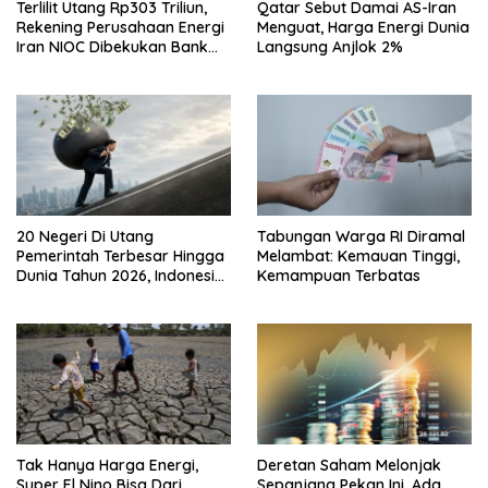
Terlilit Utang Rp303 Triliun,
Qatar Sebut Damai AS-Iran
Rekening Perusahaan Energi
Menguat, Harga Energi Dunia
Iran NIOC Dibekukan Bank
Langsung Anjlok 2%
Negeri
20 Negeri Di Utang
Tabungan Warga RI Diramal
Pemerintah Terbesar Hingga
Melambat: Kemauan Tinggi,
Dunia Tahun 2026, Indonesia
Kemampuan Terbatas
Nomor Berapa?
Tak Hanya Harga Energi,
Deretan Saham Melonjak
Super El Nino Bisa Dari
Sepanjang Pekan Ini, Ada