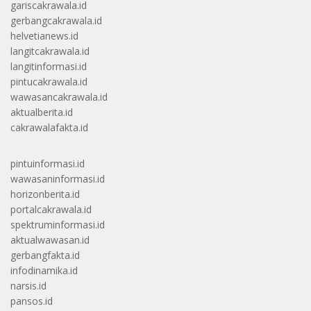
gariscakrawala.id
gerbangcakrawala.id
helvetianews.id
langitcakrawala.id
langitinformasi.id
pintucakrawala.id
wawasancakrawala.id
aktualberita.id
cakrawalafakta.id
pintuinformasi.id
wawasaninformasi.id
horizonberita.id
portalcakrawala.id
spektruminformasi.id
aktualwawasan.id
gerbangfakta.id
infodinamika.id
narsis.id
pansos.id