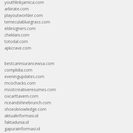
youthlinkjamica.com
arbirate.com
playoutworlder.com
temeculabluegrass.com
eldesigners.com
cheklani.com
totodal.com
apkcrave.com
bestcarinsurancewsa.com
complidia.com
eveningupdates.com
mcochacks.com
mostcreativeresumes.com
oxcarttavern.com
riceandshinebrunch.com
shoesknowledge.com
aktualinformasi.id
faktadunia.id
gapurainformasi.id