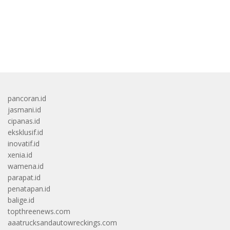
bandar besar starlight princess1000 bagi bonus
pancoran.id
jasmani.id
cipanas.id
eksklusif.id
inovatif.id
xenia.id
wamena.id
parapat.id
penatapan.id
balige.id
topthreenews.com
aaatrucksandautowreckings.com