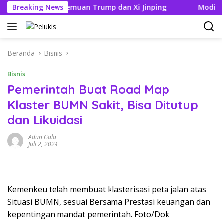
Langsung
tik Jelang Pertemuan Trump dan Xi Jinping
Breaking News
Modifikasi 
ke
konten
Beranda
Bisnis
Bisnis
Pemerintah Buat Road Map
Klaster BUMN Sakit, Bisa Ditutup
dan Likuidasi
Adun Gala
Juli 2, 2024
Kemenkeu telah membuat klasterisasi peta jalan atas
Situasi BUMN, sesuai Bersama Prestasi keuangan dan
kepentingan mandat pemerintah. Foto/Dok