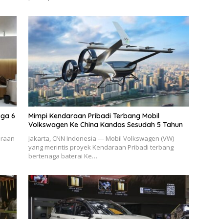
gga 6
Mimpi Kendaraan Pribadi Terbang Mobil
Volkswagen Ke China Kandas Sesudah 5 Tahun
araan
Jakarta, CNN Indonesia — Mobil Volkswagen (VW)
a
yang merintis proyek Kendaraan Pribadi terbang
bertenaga baterai Ke…