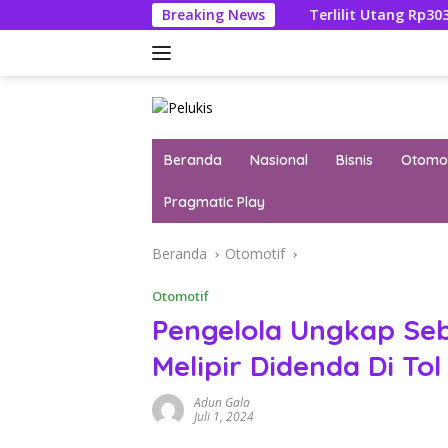
Langsung
 Febrie Adriansyah
Breaking News
Terlilit Utang Rp303 Triliun, Reken
ke
konten
Beranda
Nasional
Bisnis
Otomot
Pragmatic Play
Beranda
Otomotif
Otomotif
Pengelola Ungkap Seb
Melipir Didenda Di To
Adun Gala
Juli 1, 2024