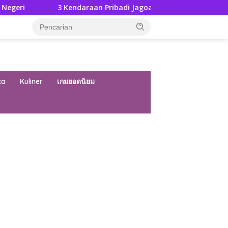
3 Kendaraan Pribadi Jagoan Suzuki Bisa Dijajal Langsung Di GIIA
ta
Kuliner
เกมยอดนิยม
ar besar starlight princess1000 bagi bonus