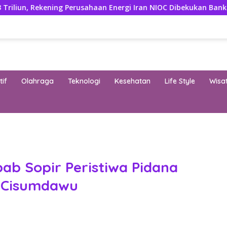
ing Perusahaan Energi Iran NIOC Dibekukan Bank Negeri
if
Olahraga
Teknologi
Kesehatan
Life Style
Wisa
band
ab Sopir Peristiwa Pidana
l Cisumdawu