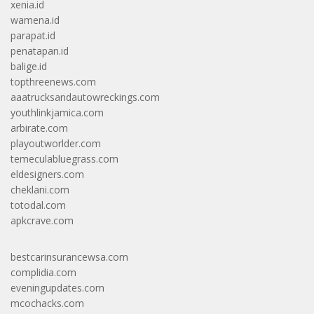
xenia.id
wamena.id
parapat.id
penatapan.id
balige.id
topthreenews.com
aaatrucksandautowreckings.com
youthlinkjamica.com
arbirate.com
playoutworlder.com
temeculabluegrass.com
eldesigners.com
cheklani.com
totodal.com
apkcrave.com
bestcarinsurancewsa.com
complidia.com
eveningupdates.com
mcochacks.com