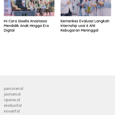
Ini Cara Gisella Anastasia
Kemenkes Evaluasi Langkah
Mendidik Anak Hingga Era
Internship usai 6 Ahli
Digital
Kebugaran Meninggal
bandar besar starlight princess1000 bagi bonus
pancoran.id
jasmani.id
cipanas.id
eksklusif.id
inovatif.id