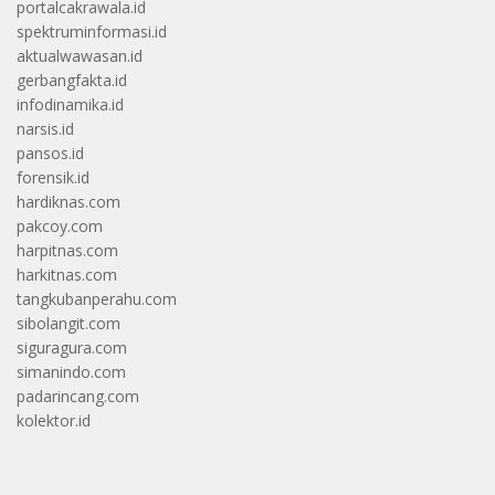
portalcakrawala.id
spektruminformasi.id
aktualwawasan.id
gerbangfakta.id
infodinamika.id
narsis.id
pansos.id
forensik.id
hardiknas.com
pakcoy.com
harpitnas.com
harkitnas.com
tangkubanperahu.com
sibolangit.com
siguragura.com
simanindo.com
padarincang.com
kolektor.id