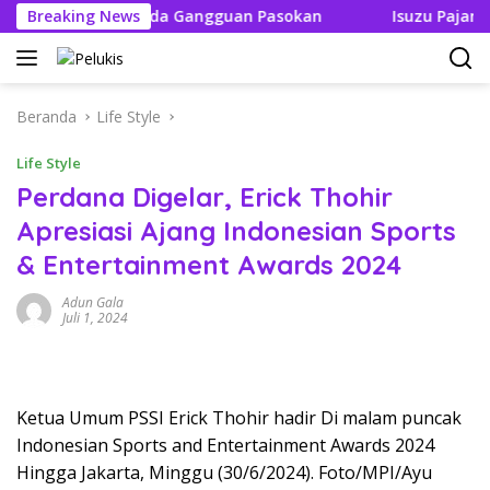
Langsung
 Tak Boleh Ada Gangguan Pasokan
Breaking News
Isuzu Pajang Modif
ke
konten
Beranda
Life Style
Life Style
Perdana Digelar, Erick Thohir
Apresiasi Ajang Indonesian Sports
& Entertainment Awards 2024
Adun Gala
Juli 1, 2024
Ketua Umum PSSI Erick Thohir hadir Di malam puncak
Indonesian Sports and Entertainment Awards 2024
Hingga Jakarta, Minggu (30/6/2024). Foto/MPI/Ayu