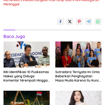
Kemenkes Evaluasi Langkah Internship usai 6 Ahli Kebugaran
Meninggal
Baca Juga
KKI Identifikasi 10 Puskesmas
Sutradara Ternyata Ini Cinta
Nakes yang Diduga
Beberkan Penghayatan
Komentar Nirempati Hingga
Masa Muda Karena Itu Kunci
Pasien BPJS
Garap Adegan Balap
Kendaraan Bermotor Roda
Dua