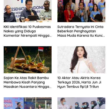
KKI Identifikasi 10 Puskesmas
Sutradara Ternyata Ini Cinta
Nakes yang Diduga
Beberkan Penghayatan
Komentar Nirempati Hingga
Masa Muda Karena Itu Kunci
Pasien BPJS
Garap Adegan Balap
Kendaraan Bermotor Roda
Dua
Sajian Ke Atas Rakit Bambu
10 Aktor Atau Aktris Korea
Membawa Kisah Panjang
Terkaya 2026, Harta Jun Ji
Masakan Nusantara Hingga
Hyun Tembus Rp1,8 Triliun
Tatakan Makan