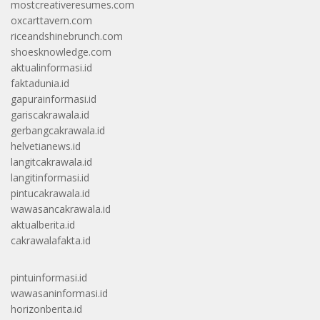
mostcreativeresumes.com
oxcarttavern.com
riceandshinebrunch.com
shoesknowledge.com
aktualinformasi.id
faktadunia.id
gapurainformasi.id
gariscakrawala.id
gerbangcakrawala.id
helvetianews.id
langitcakrawala.id
langitinformasi.id
pintucakrawala.id
wawasancakrawala.id
aktualberita.id
cakrawalafakta.id
pintuinformasi.id
wawasaninformasi.id
horizonberita.id