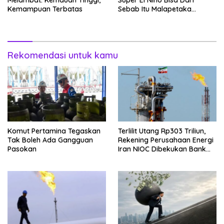
Melambat: Kemauan Tinggi,
Super El Nino Bisa Dari
Kemampuan Terbatas
Sebab Itu Malapetaka
Mutakhir
Rekomendasi untuk kamu
Komut Pertamina Tegaskan
Terlilit Utang Rp303 Triliun,
Tak Boleh Ada Gangguan
Rekening Perusahaan Energi
Pasokan
Iran NIOC Dibekukan Bank
Negeri