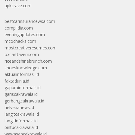
apkcrave.com
bestcarinsurancewsa.com
complidia.com
eveningupdates.com
mcochacks.com
mostcreativeresumes.com
oxcarttavern.com
riceandshinebrunch.com
shoesknowledge.com
aktualinformasi.id
faktadunia.id
gapurainformasi.id
gariscakrawala.id
gerbangcakrawala.id
helvetianews.id
langitcakrawala.id
langitinformasi.id
pintucakrawala.id
wawasancakrawala.id