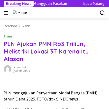
Langsung
ak Boleh Ada Gangguan Pasokan
Breaking News
Isuzu Pajang Modifika
ke
konten
Beranda
Bisnis
Bisnis
PLN Ajukan PMN Rp3 Triliun,
Melistriki Lokasi 3T Karena Itu
Alasan
Adun Gala
Juli 10, 2024
PLN mengajukan Penyertaan Modal Bangsa (PMN)
tahun Dana 2025. FOTO/dok.SINDOnews