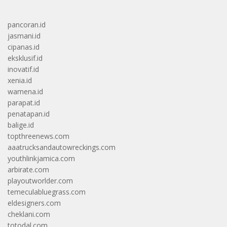
pancoran.id
jasmani.id
cipanas.id
eksklusif.id
inovatif.id
xenia.id
wamena.id
parapat.id
penatapan.id
balige.id
topthreenews.com
aaatrucksandautowreckings.com
youthlinkjamica.com
arbirate.com
playoutworlder.com
temeculabluegrass.com
eldesigners.com
cheklani.com
totodal.com