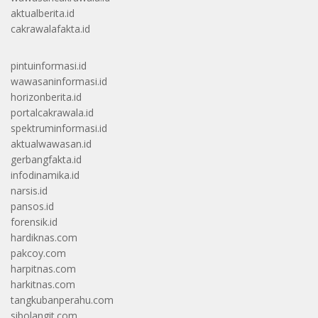
aktualberita.id
cakrawalafakta.id
pintuinformasi.id
wawasaninformasi.id
horizonberita.id
portalcakrawala.id
spektruminformasi.id
aktualwawasan.id
gerbangfakta.id
infodinamika.id
narsis.id
pansos.id
forensik.id
hardiknas.com
pakcoy.com
harpitnas.com
harkitnas.com
tangkubanperahu.com
sibolangit.com