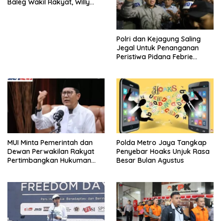
Baleg Wakil Rakyat, Willy
Aditya: Literatur Itu Konsumsi
Otak
Polri dan Kejagung Saling
Jegal Untuk Penanganan
Peristiwa Pidana Febrie
Adriansyah
MUI Minta Pemerintah dan
Polda Metro Jaya Tangkap
Dewan Perwakilan Rakyat
Penyebar Hoaks Unjuk Rasa
Pertimbangkan Hukuman
Besar Bulan Agustus
Mati Bagi Koruptor