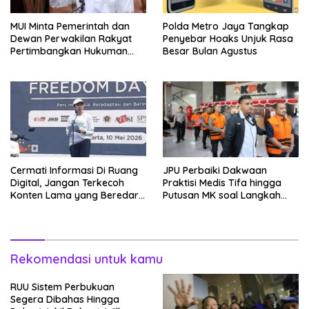
MUI Minta Pemerintah dan
Polda Metro Jaya Tangkap
Dewan Perwakilan Rakyat
Penyebar Hoaks Unjuk Rasa
Pertimbangkan Hukuman
Besar Bulan Agustus
Mati Bagi Koruptor
Cermati Informasi Di Ruang
JPU Perbaiki Dakwaan
Digital, Jangan Terkecoh
Praktisi Medis Tifa hingga
Konten Lama yang Beredar
Putusan MK soal Langkah
Kembali
MBG
Rekomendasi untuk kamu
RUU Sistem Perbukuan
Segera Dibahas Hingga