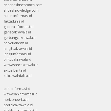
riceandshinebrunch.com
shoesknowledge.com
aktualinformasi.id
faktadunia.id
gapurainformasi.id
gariscakrawala.id
gerbangcakrawala.id
helvetianews.id
langitcakrawala.id
langitinformasi.id
pintucakrawala.id
wawasancakrawala.id
aktualberita.id
cakrawalafakta.id
pintuinformasi.id
wawasaninformasi.id
horizonberita.id
portalcakrawala.id
spektruminformasi.id