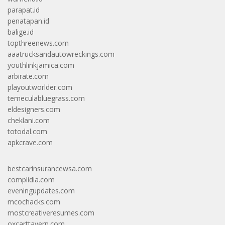
parapat.id
penatapan.id
balige.id
topthreenews.com
aaatrucksandautowreckings.com
youthlinkjamica.com
arbirate.com
playoutworlder.com
temeculabluegrass.com
eldesigners.com
cheklani.com
totodal.com
apkcrave.com
bestcarinsurancewsa.com
complidia.com
eveningupdates.com
mcochacks.com
mostcreativeresumes.com
oxcarttavern.com