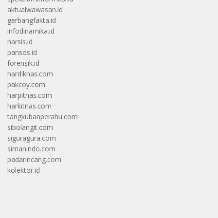
aktualwawasan.id
gerbangfakta.id
infodinamika.id
narsis.id
pansos.id
forensik.id
hardiknas.com
pakcoy.com
harpitnas.com
harkitnas.com
tangkubanperahu.com
sibolangit.com
siguragura.com
simanindo.com
padarincang.com
kolektor.id