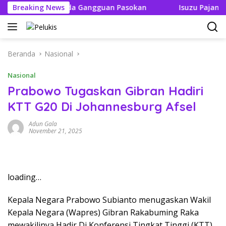
Langsung
 Tak Boleh Ada Gangguan Pasokan
Breaking News
Isuzu Pajang Modif
ke
konten
Beranda
Nasional
Nasional
Prabowo Tugaskan Gibran Hadiri
KTT G20 Di Johannesburg Afsel
Adun Gala
November 21, 2025
loading…
Kepala Negara Prabowo Subianto menugaskan Wakil
Kepala Negara (Wapres) Gibran Rakabuming Raka
mewakilinya Hadir Di Konferensi Tingkat Tinggi (KTT)