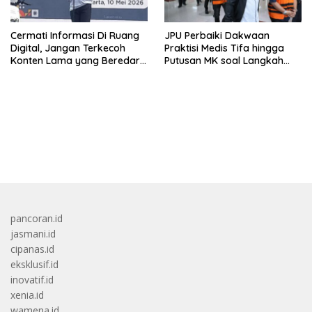
Cermati Informasi Di Ruang
JPU Perbaiki Dakwaan
Digital, Jangan Terkecoh
Praktisi Medis Tifa hingga
Konten Lama yang Beredar
Putusan MK soal Langkah
Kembali
MBG
bandar besar starlight princess1000 bagi bonus
pancoran.id
jasmani.id
cipanas.id
eksklusif.id
inovatif.id
xenia.id
wamena.id