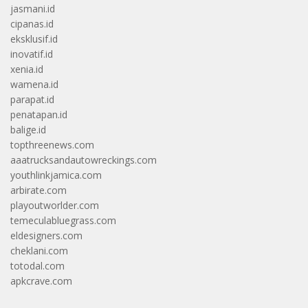
jasmani.id
cipanas.id
eksklusif.id
inovatif.id
xenia.id
wamena.id
parapat.id
penatapan.id
balige.id
topthreenews.com
aaatrucksandautowreckings.com
youthlinkjamica.com
arbirate.com
playoutworlder.com
temeculabluegrass.com
eldesigners.com
cheklani.com
totodal.com
apkcrave.com