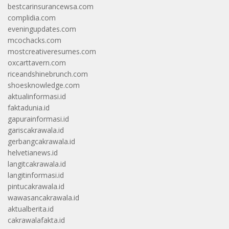
bestcarinsurancewsa.com
complidia.com
eveningupdates.com
mcochacks.com
mostcreativeresumes.com
oxcarttavern.com
riceandshinebrunch.com
shoesknowledge.com
aktualinformasi.id
faktadunia.id
gapurainformasi.id
gariscakrawala.id
gerbangcakrawala.id
helvetianews.id
langitcakrawala.id
langitinformasi.id
pintucakrawala.id
wawasancakrawala.id
aktualberita.id
cakrawalafakta.id