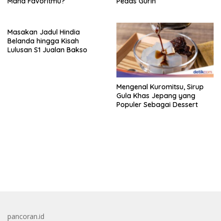
Mana Favoritmu?
Pedas Gurih
Masakan Jadul Hindia
Belanda hingga Kisah
Lulusan S1 Jualan Bakso
Mengenal Kuromitsu, Sirup
Gula Khas Jepang yang
Populer Sebagai Dessert
bandar besar starlight princess1000 bagi bonus
pancoran.id