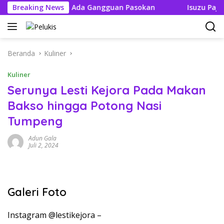
Langsung
kan Tak Boleh Ada Gangguan Pasokan
Breaking News
Isuzu Pajang Mo
ke
konten
Beranda
Kuliner
Kuliner
Serunya Lesti Kejora Pada Makan
Bakso hingga Potong Nasi
Tumpeng
Adun Gala
Juli 2, 2024
Galeri Foto
Instagram @lestikejora –