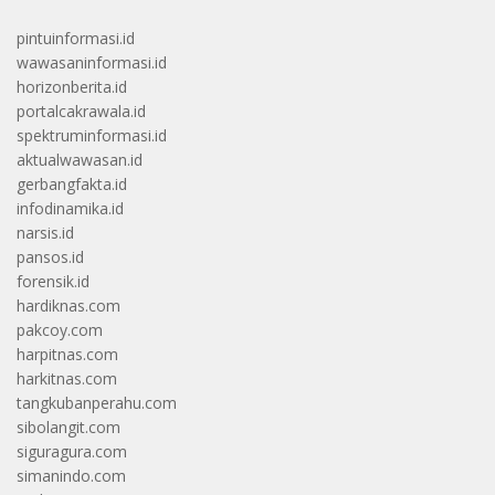
pintuinformasi.id
wawasaninformasi.id
horizonberita.id
portalcakrawala.id
spektruminformasi.id
aktualwawasan.id
gerbangfakta.id
infodinamika.id
narsis.id
pansos.id
forensik.id
hardiknas.com
pakcoy.com
harpitnas.com
harkitnas.com
tangkubanperahu.com
sibolangit.com
siguragura.com
simanindo.com