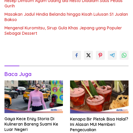
Resep Dimsum Ayam Udang ala Resto Didalam Saus Pedas
Gurih
Masakan Jadul Hindia Belanda hingga Kisah Lulusan S1 Jualan
Bakso
Mengenal Kuromitsu, Sirup Gula Khas Jepang yang Populer
Sebagai Dessert
Baca Juga
Gaya Kece Enzy Storia Di
Kenapa Bir Pletok Bisa Halal?
Kulineran Bareng Suami Ke
Ini Alasan MUI Memberi
Luar Negeri
Pengecualian