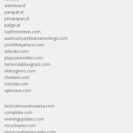
wamena.id
parapat.id
penatapan.id
balige.id
topthreenews.com
aaatrucksandautowreckings.com
youthlinkjamica.com
arbirate.com
playoutworlder.com
temeculabluegrass.com
eldesigners.com
cheklani.com
totodal.com
apkcrave.com
bestcarinsurancewsa.com
complidia.com
eveningupdates.com
mcochacks.com
mostcreativeresumes.com