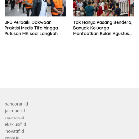
JPU Perbaiki Dakwaan
Tak Hanya Pasang Bendera,
Praktisi Medis Tifa hingga
Banyak Keluarga
Putusan MK soal Langkah
Manfaatkan Bulan Agustus
MBG
Untuk Percantik
Tempattinggal
bandar besar starlight princess1000 bagi bonus
pancoran.id
jasmani.id
cipanas.id
eksklusif.id
inovatif.id
xenia.id