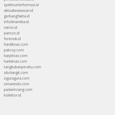
spektruminformasi.id
aktualwawasan.id
gerbangfakta.id
infodinamika.id
narsis.id
pansos.id
forensik.id
hardiknas.com
pakcoy.com
harpitnas.com
harkitnas.com
tangkubanperahu.com
sibolangit.com
siguragura.com
simanindo.com
padarincang.com
kolektor.id