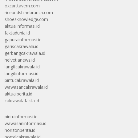
oxcarttavern.com
riceandshinebrunch.com
shoesknowledge.com
aktualinformasi.id
faktadunia.id
gapurainformasi.id
gariscakrawala.id
gerbangcakrawala.id
helvetianews.id
langitcakrawala.id
langitinformasi.id
pintucakrawala.id
wawasancakrawala.id
aktualberita.id
cakrawalafakta.id
pintuinformasi.id
wawasaninformasi.id
horizonberita.id
portalcakrawala.id