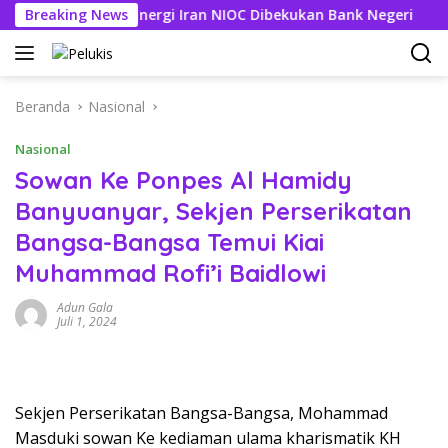
Langsung
g Perusahaan Energi Iran NIOC Dibekukan Bank Negeri
Breaking News
3 
ke
konten
Beranda
Nasional
Nasional
Sowan Ke Ponpes Al Hamidy
Banyuanyar, Sekjen Perserikatan
Bangsa-Bangsa Temui Kiai
Muhammad Rofi’i Baidlowi
Adun Gala
Juli 1, 2024
Sekjen Perserikatan Bangsa-Bangsa, Mohammad
Masduki sowan Ke kediaman ulama kharismatik KH