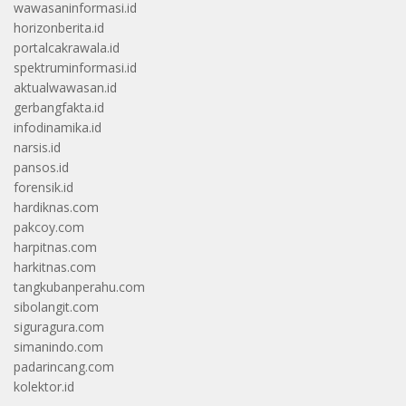
wawasaninformasi.id
horizonberita.id
portalcakrawala.id
spektruminformasi.id
aktualwawasan.id
gerbangfakta.id
infodinamika.id
narsis.id
pansos.id
forensik.id
hardiknas.com
pakcoy.com
harpitnas.com
harkitnas.com
tangkubanperahu.com
sibolangit.com
siguragura.com
simanindo.com
padarincang.com
kolektor.id