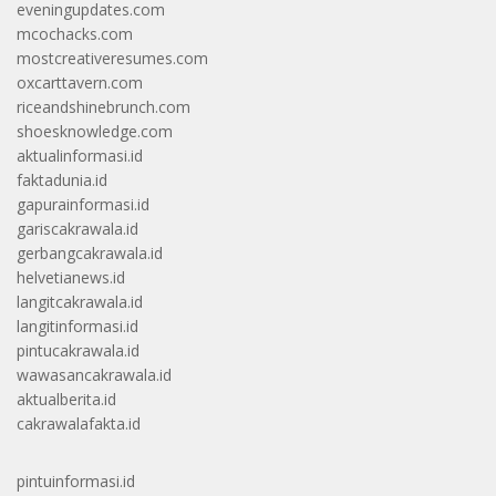
eveningupdates.com
mcochacks.com
mostcreativeresumes.com
oxcarttavern.com
riceandshinebrunch.com
shoesknowledge.com
aktualinformasi.id
faktadunia.id
gapurainformasi.id
gariscakrawala.id
gerbangcakrawala.id
helvetianews.id
langitcakrawala.id
langitinformasi.id
pintucakrawala.id
wawasancakrawala.id
aktualberita.id
cakrawalafakta.id
pintuinformasi.id