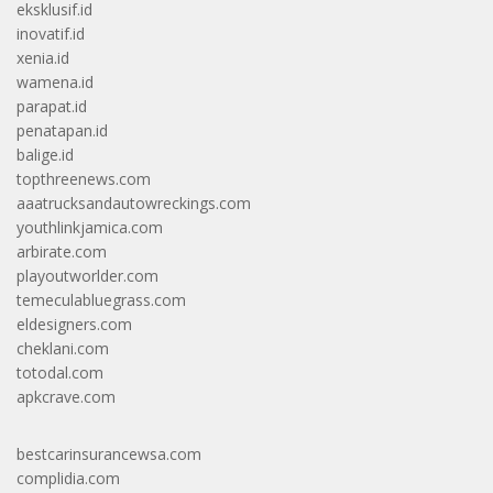
eksklusif.id
inovatif.id
xenia.id
wamena.id
parapat.id
penatapan.id
balige.id
topthreenews.com
aaatrucksandautowreckings.com
youthlinkjamica.com
arbirate.com
playoutworlder.com
temeculabluegrass.com
eldesigners.com
cheklani.com
totodal.com
apkcrave.com
bestcarinsurancewsa.com
complidia.com