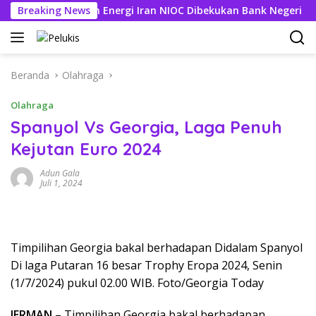
Langsung
ning Perusahaan Energi Iran NIOC Dibekukan Bank Negeri
Breaking News
ke
konten
Beranda
Olahraga
Olahraga
Spanyol Vs Georgia, Laga Penuh
Kejutan Euro 2024
Adun Gala
Juli 1, 2024
Timpilihan Georgia bakal berhadapan Didalam Spanyol
Di laga Putaran 16 besar Trophy Eropa 2024, Senin
(1/7/2024) pukul 02.00 WIB. Foto/Georgia Today
JERMAN
– Timpilihan Georgia bakal berhadapan