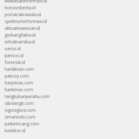
wawasaninformasi.id
horizonberita.id
portalcakrawala.id
spektruminformasi.id
aktualwawasan.id
gerbangfakta.id
infodinamika.id
narsis.id
pansos.id
forensik.id
hardiknas.com
pakcoy.com
harpitnas.com
harkitnas.com
tangkubanperahu.com
sibolangit.com
siguragura.com
simanindo.com
padarincang.com
kolektor.id