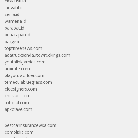
eksklusif.id
inovatif.id
xenia.id
wamena.id
parapat.id
penatapan.id
balige.id
topthreenews.com
aaatrucksandautowreckings.com
youthlinkjamica.com
arbirate.com
playoutworlder.com
temeculabluegrass.com
eldesigners.com
cheklani.com
totodal.com
apkcrave.com
bestcarinsurancewsa.com
complidia.com