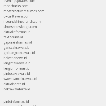
eveningupdates.com
mcochacks.com
mostcreativeresumes.com
oxcarttavern.com
riceandshinebrunch.com
shoesknowledge.com
aktualinformasi.id
faktadunia.id
gapurainformasi.id
gariscakrawala.id
gerbangcakrawala.id
helvetianews.id
langitcakrawala.id
langitinformasi.id
pintucakrawala.id
wawasancakrawala.id
aktualberita.id
cakrawalafakta.id
pintuinformasi.id