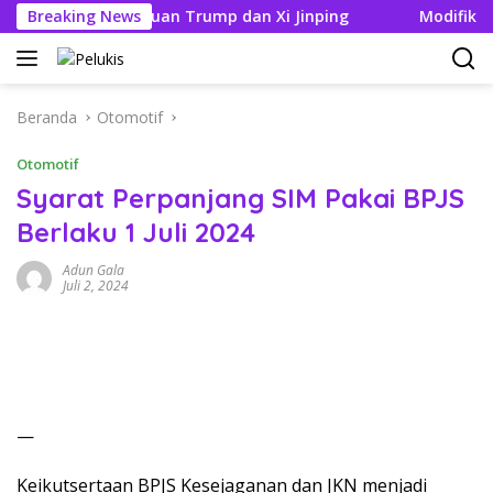
Langsung
elang Pertemuan Trump dan Xi Jinping
Breaking News
Modifikasi Ayla 
ke
konten
Beranda
Otomotif
Otomotif
Syarat Perpanjang SIM Pakai BPJS
Berlaku 1 Juli 2024
Adun Gala
Juli 2, 2024
—
Keikutsertaan BPJS Kesejaganan dan JKN menjadi