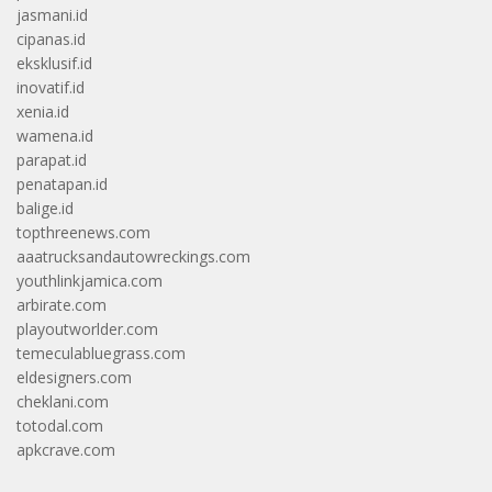
jasmani.id
cipanas.id
eksklusif.id
inovatif.id
xenia.id
wamena.id
parapat.id
penatapan.id
balige.id
topthreenews.com
aaatrucksandautowreckings.com
youthlinkjamica.com
arbirate.com
playoutworlder.com
temeculabluegrass.com
eldesigners.com
cheklani.com
totodal.com
apkcrave.com