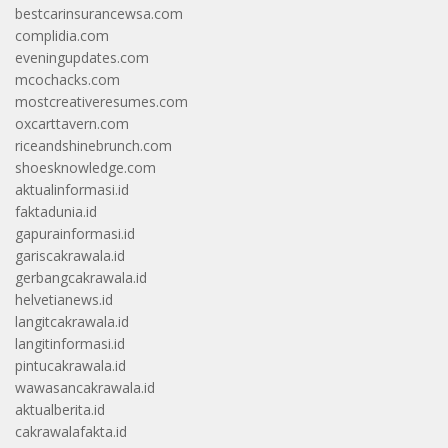
bestcarinsurancewsa.com
complidia.com
eveningupdates.com
mcochacks.com
mostcreativeresumes.com
oxcarttavern.com
riceandshinebrunch.com
shoesknowledge.com
aktualinformasi.id
faktadunia.id
gapurainformasi.id
gariscakrawala.id
gerbangcakrawala.id
helvetianews.id
langitcakrawala.id
langitinformasi.id
pintucakrawala.id
wawasancakrawala.id
aktualberita.id
cakrawalafakta.id