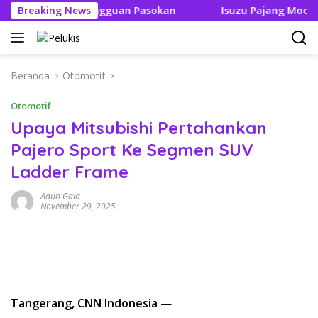
Langsung
eh Ada Gangguan Pasokan
Breaking News
Isuzu Pajang Modifikasi D-M
ke
konten
Beranda
Otomotif
Otomotif
Upaya Mitsubishi Pertahankan
Pajero Sport Ke Segmen SUV
Ladder Frame
Adun Gala
November 29, 2025
Tangerang, CNN Indonesia
—