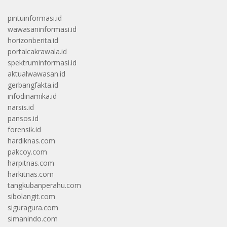
pintuinformasi.id
wawasaninformasi.id
horizonberita.id
portalcakrawala.id
spektruminformasi.id
aktualwawasan.id
gerbangfakta.id
infodinamika.id
narsis.id
pansos.id
forensik.id
hardiknas.com
pakcoy.com
harpitnas.com
harkitnas.com
tangkubanperahu.com
sibolangit.com
siguragura.com
simanindo.com