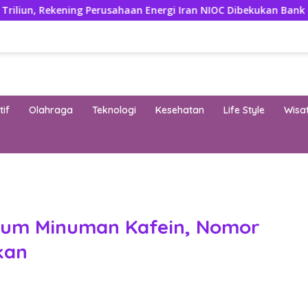
ing Perusahaan Energi Iran NIOC Dibekukan Bank Negeri
if
Olahraga
Teknologi
Kesehatan
Life Style
Wisa
band
num Minuman Kafein, Nomor
kan