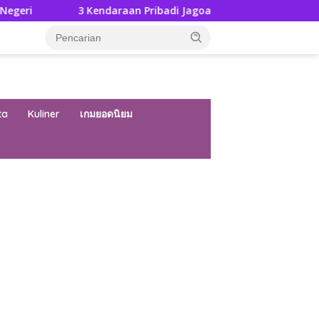
3 Kendaraan Pribadi Jagoan Suzuki Bisa Dijajal Langsung Di GIIA
ta
Kuliner
เกมยอดนิยม
ar besar starlight princess1000 bagi bonus