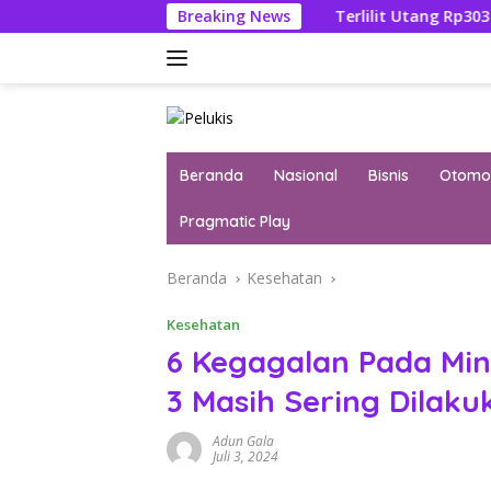
Langsung
 Febrie Adriansyah
Breaking News
Terlilit Utang Rp303 Triliun, Reken
ke
konten
Beranda
Nasional
Bisnis
Otomot
Pragmatic Play
Beranda
Kesehatan
Kesehatan
6 Kegagalan Pada Mi
3 Masih Sering Dilaku
Adun Gala
Juli 3, 2024