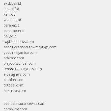
eksklusif.id
inovatif.id
xenia.id
wamena.id
parapat.id
penatapan.id
balige.id
topthreenews.com
aaatrucksandautowreckings.com
youthlinkjamica.com
arbirate.com
playoutworlder.com
temeculabluegrass.com
eldesigners.com
cheklani.com
totodal.com
apkcrave.com
bestcarinsurancewsa.com
complidia.com