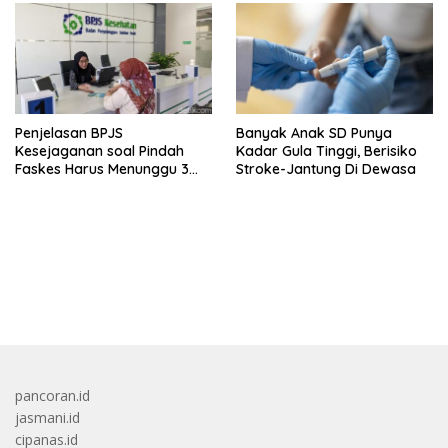
Penjelasan BPJS
Banyak Anak SD Punya
Kesejaganan soal Pindah
Kadar Gula Tinggi, Berisiko
Faskes Harus Menunggu 3
Stroke-Jantung Di Dewasa
Bulan
bandar besar starlight princess1000 bagi bonus
pancoran.id
jasmani.id
cipanas.id