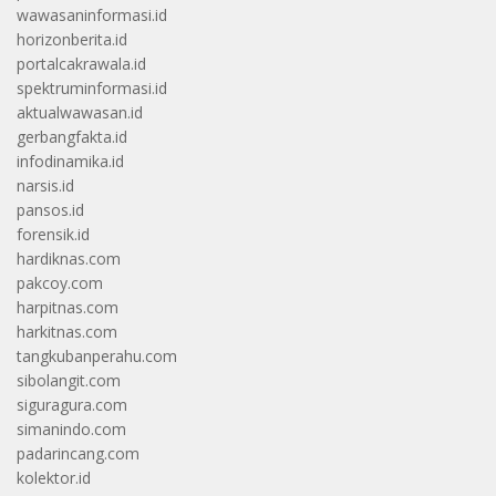
wawasaninformasi.id
horizonberita.id
portalcakrawala.id
spektruminformasi.id
aktualwawasan.id
gerbangfakta.id
infodinamika.id
narsis.id
pansos.id
forensik.id
hardiknas.com
pakcoy.com
harpitnas.com
harkitnas.com
tangkubanperahu.com
sibolangit.com
siguragura.com
simanindo.com
padarincang.com
kolektor.id