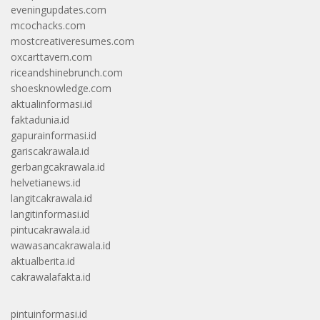
eveningupdates.com
mcochacks.com
mostcreativeresumes.com
oxcarttavern.com
riceandshinebrunch.com
shoesknowledge.com
aktualinformasi.id
faktadunia.id
gapurainformasi.id
gariscakrawala.id
gerbangcakrawala.id
helvetianews.id
langitcakrawala.id
langitinformasi.id
pintucakrawala.id
wawasancakrawala.id
aktualberita.id
cakrawalafakta.id
pintuinformasi.id