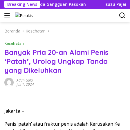
Langsung
an Tak Boleh Ada Gangguan Pasokan
Breaking News
Isuzu Pajang Mod
ke
konten
Beranda
Kesehatan
Kesehatan
Banyak Pria 20-an Alami Penis
‘Patah’, Urolog Ungkap Tanda
yang Dikeluhkan
Adun Gala
Juli 1, 2024
Jakarta
–
Penis ‘patah’ atau fraktur penis adalah Kerusakan Ke