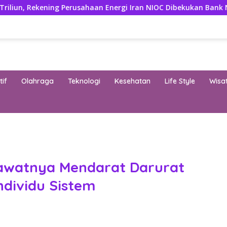
ing Perusahaan Energi Iran NIOC Dibekukan Bank Negeri
3
if
Olahraga
Teknologi
Kesehatan
Life Style
Wisa
band
sawatnya Mendarat Darurat
ndividu Sistem