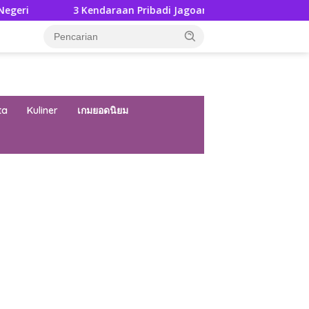
 Kendaraan Pribadi Jagoan Suzuki Bisa Dijajal Langsung Di GIIA
ta
Kuliner
เกมยอดนิยม
ar besar starlight princess1000 bagi bonus