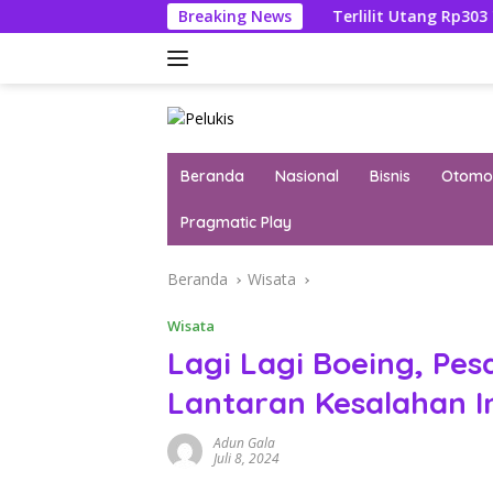
Langsung
 Febrie Adriansyah
Breaking News
Terlilit Utang Rp303 Triliun, Reken
ke
konten
Beranda
Nasional
Bisnis
Otomot
Pragmatic Play
Beranda
Wisata
Wisata
Lagi Lagi Boeing, Pe
Lantaran Kesalahan I
Adun Gala
Juli 8, 2024