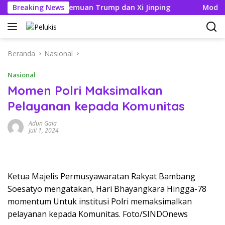
Langsung
ik Jelang Pertemuan Trump dan Xi Jinping
Breaking News
Modifikasi A
ke
konten
Beranda
Nasional
Nasional
Momen Polri Maksimalkan
Pelayanan kepada Komunitas
Adun Gala
Juli 1, 2024
Ketua Majelis Permusyawaratan Rakyat Bambang
Soesatyo mengatakan, Hari Bhayangkara Hingga-78
momentum Untuk institusi Polri memaksimalkan
pelayanan kepada Komunitas. Foto/SINDOnews