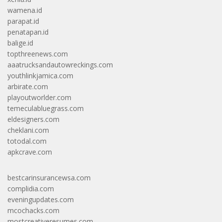
wamena.id
parapat.id
penatapan.id
balige.id
topthreenews.com
aaatrucksandautowreckings.com
youthlinkjamica.com
arbirate.com
playoutworlder.com
temeculabluegrass.com
eldesigners.com
cheklani.com
totodal.com
apkcrave.com
bestcarinsurancewsa.com
complidia.com
eveningupdates.com
mcochacks.com
mostcreativeresumes.com