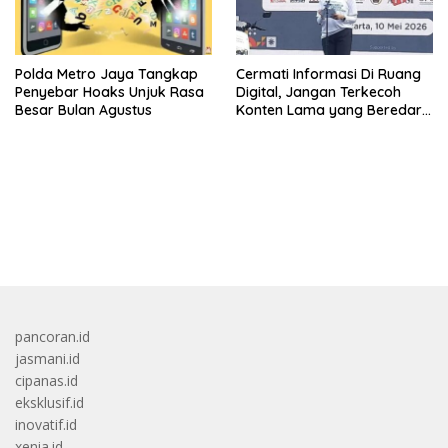
Polda Metro Jaya Tangkap
Cermati Informasi Di Ruang
Penyebar Hoaks Unjuk Rasa
Digital, Jangan Terkecoh
Besar Bulan Agustus
Konten Lama yang Beredar
Kembali
bandar besar starlight princess1000 bagi bonus
pancoran.id
jasmani.id
cipanas.id
eksklusif.id
inovatif.id
xenia.id