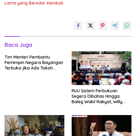
Lama yang Beredar Kembali
Baca Juga
Tim Menteri Pembantu
Pemimpin Negara Bayangan
Terbuka jika Ada Tokoh
Bangsa yang Mau Bersama
Sebab Itu Dewan Pengawas
RUU Sistem Perbukuan
Segera Dibahas Hingga
Baleg Wakil Rakyat, Willy
Aditya: Literatur Itu Konsumsi
Otak