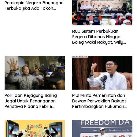
Pemimpin Negara Bayangan
Terbuka jika Ada Tokoh
Bangsa yang Mau Bersama
Sebab Itu Dewan Pengawas
RUU Sistem Perbukuan
Segera Dibahas Hingga
Baleg Wakil Rakyat, Willy
Aditya: Literatur Itu Konsumsi
Otak
Polri dan Kejagung Saling
MUI Minta Pemerintah dan
Jegal Untuk Penanganan
Dewan Perwakilan Rakyat
Peristiwa Pidana Febrie
Pertimbangkan Hukuman
Adriansyah
Mati Bagi Koruptor