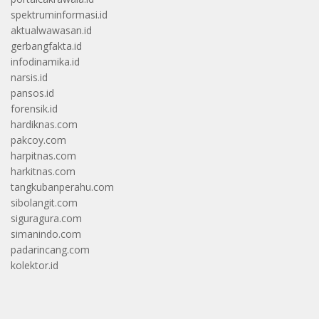
spektruminformasi.id
aktualwawasan.id
gerbangfakta.id
infodinamika.id
narsis.id
pansos.id
forensik.id
hardiknas.com
pakcoy.com
harpitnas.com
harkitnas.com
tangkubanperahu.com
sibolangit.com
siguragura.com
simanindo.com
padarincang.com
kolektor.id