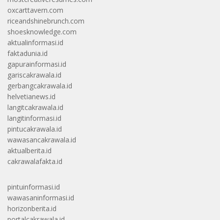
oxcarttavern.com
riceandshinebrunch.com
shoesknowledge.com
aktualinformasi.id
faktadunia.id
gapurainformasi.id
gariscakrawala.id
gerbangcakrawala.id
helvetianews.id
langitcakrawala.id
langitinformasi.id
pintucakrawala.id
wawasancakrawala.id
aktualberita.id
cakrawalafakta.id
pintuinformasi.id
wawasaninformasi.id
horizonberita.id
portalcakrawala.id