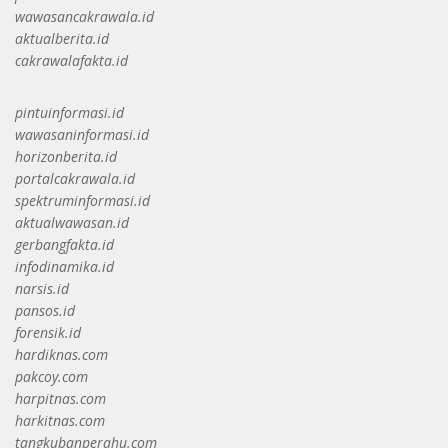
wawasancakrawala.id
aktualberita.id
cakrawalafakta.id
pintuinformasi.id
wawasaninformasi.id
horizonberita.id
portalcakrawala.id
spektruminformasi.id
aktualwawasan.id
gerbangfakta.id
infodinamika.id
narsis.id
pansos.id
forensik.id
hardiknas.com
pakcoy.com
harpitnas.com
harkitnas.com
tangkubanperahu.com