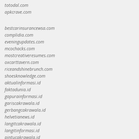
totodal.com
apkcrave.com
bestcarinsurancewsa.com
complidia.com
eveningupdates.com
mcochacks.com
mostcreativeresumes.com
oxcarttavern.com
riceandshinebrunch.com
shoesknowledge.com
aktualinformasi.id
faktadunia.id
gapurainformasi.id
gariscakrawala.id
gerbangcakrawala.id
helvetianews.id
langitcakrawala.id
langitinformasi.id
pintucakrawala.id