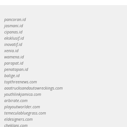
pancoran.id
jasmani.id
cipanas.id
eksklusif.id
inovatif.id
xenia.id
wamena.id
parapat.id
penatapan.id
balige.id
topthreenews.com
aaatrucksandautowreckings.com
youthlinkjamica.com
arbirate.com
playoutworlder.com
temeculabluegrass.com
eldesigners.com
cheklani.com