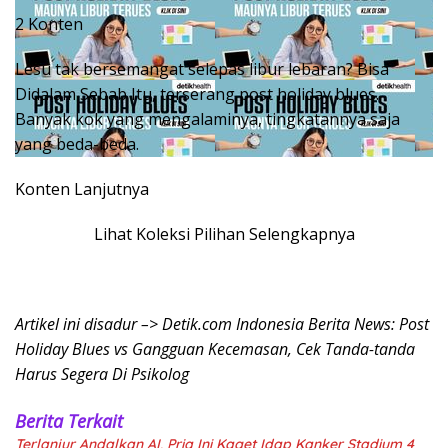
2 Konten
Lesu tak bersemangat selepas libur lebaran? Bisa
Didalam Sebab Itu, terserang post holiday blues.
Banyak kok yang mengalaminya, tingkatannya saja
yang beda-beda.
Konten Lanjutnya
Lihat Koleksi Pilihan Selengkapnya
Artikel ini disadur –> Detik.com Indonesia Berita News: Post
Holiday Blues vs Gangguan Kecemasan, Cek Tanda-tanda
Harus Segera Di Psikolog
Berita Terkait
Terlanjur Andalkan AI, Pria Ini Kaget Idap Kanker Stadium 4