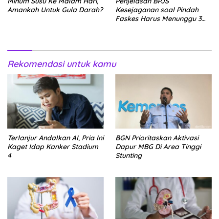
Minum Susu Ke Malam Hari,
Penjelasan BPJS
Amankah Untuk Gula Darah?
Kesejaganan soal Pindah
Faskes Harus Menunggu 3
Bulan
Rekomendasi untuk kamu
Terlanjur Andalkan AI, Pria Ini
BGN Prioritaskan Aktivasi
Kaget Idap Kanker Stadium
Dapur MBG Di Area Tinggi
4
Stunting