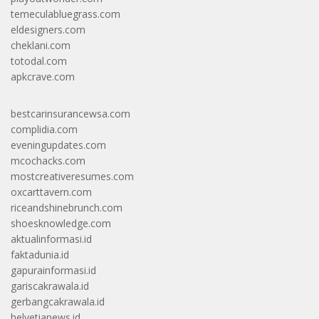
temeculabluegrass.com
eldesigners.com
cheklani.com
totodal.com
apkcrave.com
bestcarinsurancewsa.com
complidia.com
eveningupdates.com
mcochacks.com
mostcreativeresumes.com
oxcarttavern.com
riceandshinebrunch.com
shoesknowledge.com
aktualinformasi.id
faktadunia.id
gapurainformasi.id
gariscakrawala.id
gerbangcakrawala.id
helvetianews.id