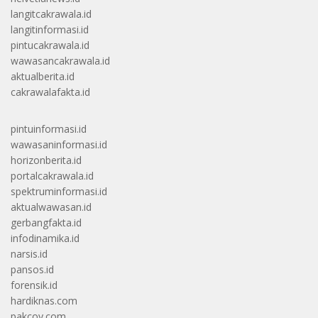
langitcakrawala.id
langitinformasi.id
pintucakrawala.id
wawasancakrawala.id
aktualberita.id
cakrawalafakta.id
pintuinformasi.id
wawasaninformasi.id
horizonberita.id
portalcakrawala.id
spektruminformasi.id
aktualwawasan.id
gerbangfakta.id
infodinamika.id
narsis.id
pansos.id
forensik.id
hardiknas.com
pakcoy.com