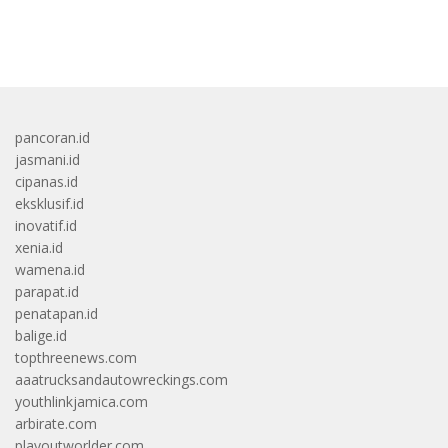
bandar besar starlight princess1000 bagi bonus
pancoran.id
jasmani.id
cipanas.id
eksklusif.id
inovatif.id
xenia.id
wamena.id
parapat.id
penatapan.id
balige.id
topthreenews.com
aaatrucksandautowreckings.com
youthlinkjamica.com
arbirate.com
playoutworlder.com