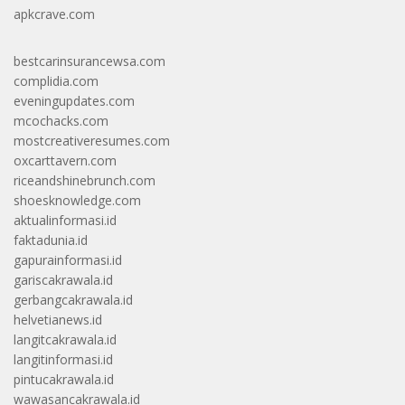
apkcrave.com
bestcarinsurancewsa.com
complidia.com
eveningupdates.com
mcochacks.com
mostcreativeresumes.com
oxcarttavern.com
riceandshinebrunch.com
shoesknowledge.com
aktualinformasi.id
faktadunia.id
gapurainformasi.id
gariscakrawala.id
gerbangcakrawala.id
helvetianews.id
langitcakrawala.id
langitinformasi.id
pintucakrawala.id
wawasancakrawala.id