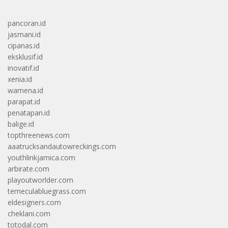
pancoran.id
jasmani.id
cipanas.id
eksklusif.id
inovatif.id
xenia.id
wamena.id
parapat.id
penatapan.id
balige.id
topthreenews.com
aaatrucksandautowreckings.com
youthlinkjamica.com
arbirate.com
playoutworlder.com
temeculabluegrass.com
eldesigners.com
cheklani.com
totodal.com