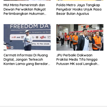
MUI Minta Pemerintah dan
Polda Metro Jaya Tangkap
Dewan Perwakilan Rakyat
Penyebar Hoaks Unjuk Rasa
Pertimbangkan Hukuman
Besar Bulan Agustus
Mati Bagi Koruptor
Cermati Informasi Di Ruang
JPU Perbaiki Dakwaan
Digital, Jangan Terkecoh
Praktisi Medis Tifa hingga
Konten Lama yang Beredar
Putusan MK soal Langkah
Kembali
MBG
bandar besar starlight princess1000 bagi bonus