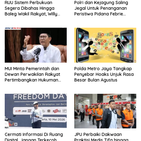
RUU Sistem Perbukuan
Polri dan Kejagung Saling
Segera Dibahas Hingga
Jegal Untuk Penanganan
Baleg Wakil Rakyat, Willy
Peristiwa Pidana Febrie
Aditya: Literatur Itu Konsumsi
Adriansyah
Otak
MUI Minta Pemerintah dan
Polda Metro Jaya Tangkap
Dewan Perwakilan Rakyat
Penyebar Hoaks Unjuk Rasa
Pertimbangkan Hukuman
Besar Bulan Agustus
Mati Bagi Koruptor
Cermati Informasi Di Ruang
JPU Perbaiki Dakwaan
Digital, Jangan Terkecoh
Praktisi Medis Tifa hingga