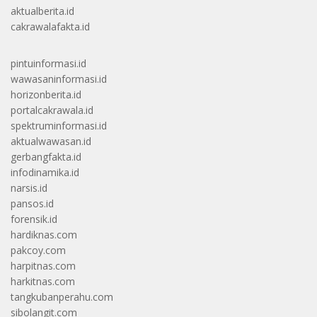
aktualberita.id
cakrawalafakta.id
pintuinformasi.id
wawasaninformasi.id
horizonberita.id
portalcakrawala.id
spektruminformasi.id
aktualwawasan.id
gerbangfakta.id
infodinamika.id
narsis.id
pansos.id
forensik.id
hardiknas.com
pakcoy.com
harpitnas.com
harkitnas.com
tangkubanperahu.com
sibolangit.com