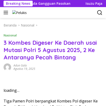
Langsung
n Tak Boleh Ada Gangguan Pasokan
Breaking News
Isuzu Pajang Modif
ke
konten
Beranda
Nasional
Nasional
3 Kombes Digeser Ke Daerah usai
Mutasi Polri 5 Agustus 2025, 2 Ke
Antaranya Pecah Bintang
Adun Gala
Agustus 19, 2025
loading…
Tiga Pamen Polri berpangkat Kombes Pol digeser Ke