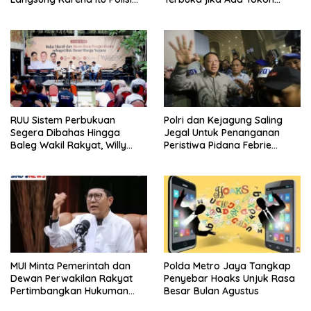
Tanpa Tes, Polri: Tetap Harus
Bangsa yang Mau Bersama
Ikuti Seleksi
Sebab Itu Dewan Pengawas
RUU Sistem Perbukuan
Polri dan Kejagung Saling
Segera Dibahas Hingga
Jegal Untuk Penanganan
Baleg Wakil Rakyat, Willy
Peristiwa Pidana Febrie
Aditya: Literatur Itu Konsumsi
Adriansyah
Otak
MUI Minta Pemerintah dan
Polda Metro Jaya Tangkap
Dewan Perwakilan Rakyat
Penyebar Hoaks Unjuk Rasa
Pertimbangkan Hukuman
Besar Bulan Agustus
Mati Bagi Koruptor