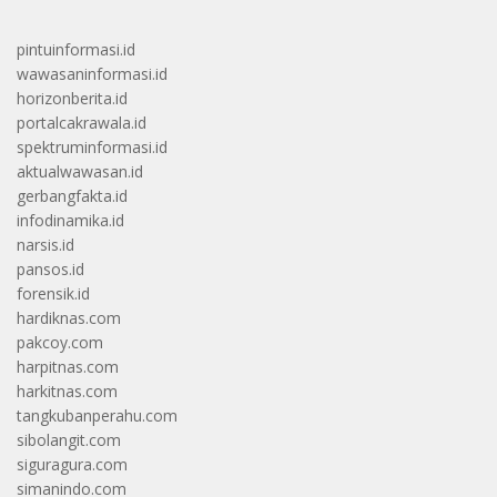
pintuinformasi.id
wawasaninformasi.id
horizonberita.id
portalcakrawala.id
spektruminformasi.id
aktualwawasan.id
gerbangfakta.id
infodinamika.id
narsis.id
pansos.id
forensik.id
hardiknas.com
pakcoy.com
harpitnas.com
harkitnas.com
tangkubanperahu.com
sibolangit.com
siguragura.com
simanindo.com