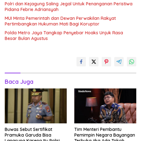
Polri dan Kejagung Saling Jegal Untuk Penanganan Peristiwa
Pidana Febrie Adriansyah
MUI Minta Pemerintah dan Dewan Perwakilan Rakyat
Pertimbangkan Hukuman Mati Bagi Koruptor
Polda Metro Jaya Tangkap Penyebar Hoaks Unjuk Rasa
Besar Bulan Agustus
Baca Juga
Buwas Sebut Sertifikat
Tim Menteri Pembantu
Pramuka Garuda Bisa
Pemimpin Negara Bayangan
Langsung Karena Itu Polisi
Terbuka jika Ada Tokoh