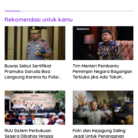
Rekomendasi untuk kamu
Buwas Sebut Sertifikat
Tim Menteri Pembantu
Pramuka Garuda Bisa
Pemimpin Negara Bayangan
Langsung Karena Itu Polisi
Terbuka jika Ada Tokoh
Tanpa Tes, Polri: Tetap Harus
Bangsa yang Mau Bersama
Ikuti Seleksi
Sebab Itu Dewan Pengawas
RUU Sistem Perbukuan
Polri dan Kejagung Saling
Segera Dibahas Hingga
Jegal Untuk Penanganan