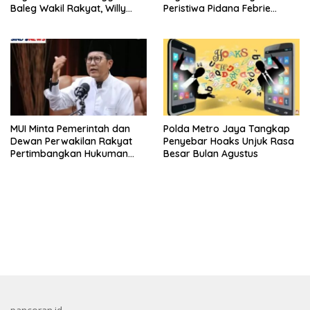
Baleg Wakil Rakyat, Willy
Peristiwa Pidana Febrie
Aditya: Literatur Itu Konsumsi
Adriansyah
Otak
MUI Minta Pemerintah dan
Polda Metro Jaya Tangkap
Dewan Perwakilan Rakyat
Penyebar Hoaks Unjuk Rasa
Pertimbangkan Hukuman
Besar Bulan Agustus
Mati Bagi Koruptor
bandar besar starlight princess1000 bagi bonus