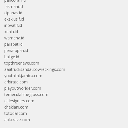
pancoran.id
jasmani.id
cipanas.id
eksklusif.id
inovatif.id
xenia.id
wamena.id
parapat.id
penatapan.id
balige.id
topthreenews.com
aaatrucksandautowreckings.com
youthlinkjamica.com
arbirate.com
playoutworlder.com
temeculabluegrass.com
eldesigners.com
cheklani.com
totodal.com
apkcrave.com