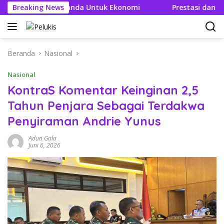
Langsung
n Efek Berganda Untuk Ekonomi
Breaking News
Prestasi dan Efisien B
ke
konten
Beranda
Nasional
Nasional
KontraS Komentar Keinginan 2,5
Tahun Penjara Sebagai Terdakwa
Penyiraman Andrie Yunus
Adun Gala
Juni 6, 2026