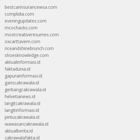
bestcarinsurancewsa.com
complidia.com
eveningupdates.com
mcochacks.com
mostcreativeresumes.com
oxcarttavern.com
riceandshinebrunch.com
shoesknowledge.com
aktualinformasi.id
faktadunia.id
gapurainformasi.id
gariscakrawala.id
gerbangcakrawala.id
helvetianews.id
langitcakrawala.id
langitinformasi.id
pintucakrawala.id
wawasancakrawala.id
aktualberita.id
cakrawalafakta.id